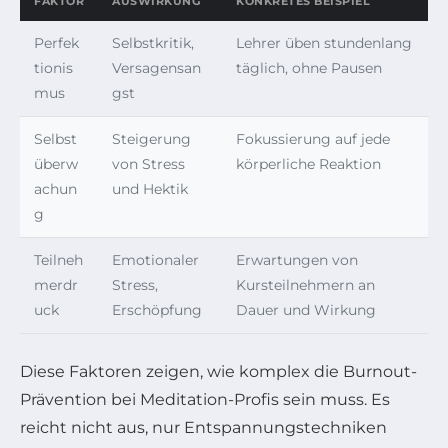
FAKTOR
AUSWIRKUNG
KONKRETES BEISPIEL
Perfek
Selbstkritik,
Lehrer üben stundenlang
tionis
Versagensan
täglich, ohne Pausen
mus
gst
Selbst
Steigerung
Fokussierung auf jede
überw
von Stress
körperliche Reaktion
achun
und Hektik
g
Teilneh
Emotionaler
Erwartungen von
merdr
Stress,
Kursteilnehmern an
uck
Erschöpfung
Dauer und Wirkung
Diese Faktoren zeigen, wie komplex die Burnout-
Prävention bei Meditation-Profis sein muss. Es
reicht nicht aus, nur Entspannungstechniken