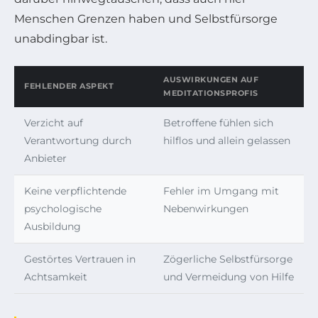
Menschen Grenzen haben und Selbstfürsorge
unabdingbar ist.
AUSWIRKUNGEN AUF
FEHLENDER ASPEKT
MEDITATIONSPROFIS
Verzicht auf
Betroffene fühlen sich
Verantwortung durch
hilflos und allein gelassen
Anbieter
Keine verpflichtende
Fehler im Umgang mit
psychologische
Nebenwirkungen
Ausbildung
Gestörtes Vertrauen in
Zögerliche Selbstfürsorge
Achtsamkeit
und Vermeidung von Hilfe