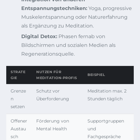
Entspannungstechniken:
Yoga, progressive
Muskelentspannung oder Naturerfahrung
als Ergänzung zu Meditation.
Digital Detox:
Phasen fernab von
Bildschirmen und sozialen Medien als
Regenerationsquelle.
STRATE
NUTZEN FÜR
BEISPIEL
GIE
MEDITATION-PROFIS
Grenze
Schutz vor
Meditation max. 2
n
Überforderung
Stunden täglich
setzen
Offener
Förderung von
Supportgruppen
Austau
Mental Health
und
sch
Fachgespräche