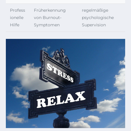
Profess
Früherkennung
regelmäßige
ionelle
von Burnout-
psychologische
Hilfe
Symptomen
Supervision