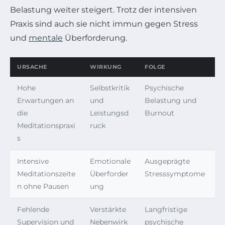
Belastung weiter steigert. Trotz der intensiven
Praxis sind auch sie nicht immun gegen Stress
und
mentale
Überforderung.
URSACHE
WIRKUNG
FOLGE
Hohe
Selbstkritik
Psychische
Erwartungen an
und
Belastung und
die
Leistungsd
Burnout
Meditationspraxi
ruck
s
Intensive
Emotionale
Ausgeprägte
Meditationszeite
Überforder
Stresssymptome
n ohne Pausen
ung
Fehlende
Verstärkte
Langfristige
Supervision und
Nebenwirk
psychische