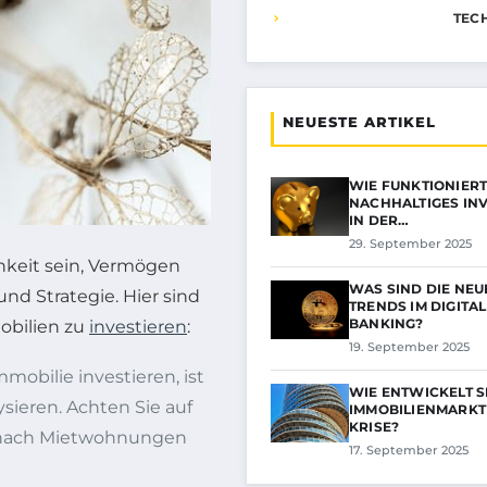
TEC
NEUESTE ARTIKEL
WIE FUNKTIONIER
NACHHALTIGES IN
IN DER…
29. September 2025
chkeit sein, Vermögen
WAS SIND DIE NEU
und Strategie. Hier sind
TRENDS IM DIGITAL
BANKING?
obilien zu
investieren
:
19. September 2025
mmobilie investieren, ist
WIE ENTWICKELT S
ysieren. Achten Sie auf
IMMOBILIENMARKT 
KRISE?
e nach Mietwohnungen
17. September 2025